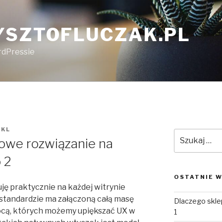
YSZTOFLUCZAK.PL
rdPressie
NKL
Szukaj:
owe rozwiązanie na
 2
OSTATNIE W
ję praktycznie na każdej witrynie
standardzie ma załączoną całą masę
Dlaczego skle
cą, których możemy upiększać UX w
1