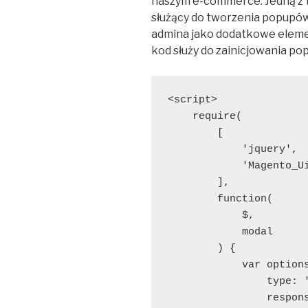
naszym e-commerce. Jedną z t
służący do tworzenia popupów 
admina jako dodatkowe elemen
kod służy do zainicjowania po
<script>

    require(

        [

            'jquery',

            'Magento_Ui
        ],

        function(

            $,

            modal

        ) {

            var options
                type: '
                respons