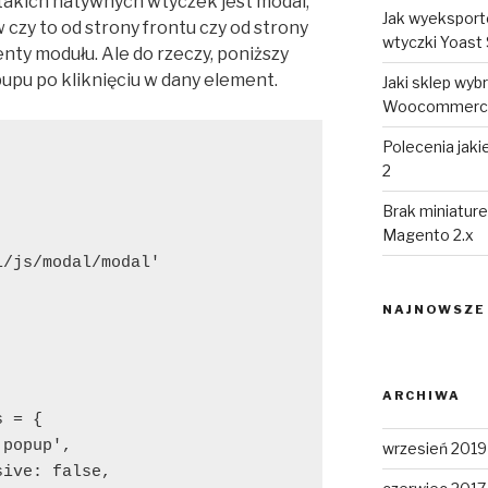
akich natywnych wtyczek jest modal,
Jak wyeksport
czy to od strony frontu czy od strony
wtyczki Yoast
ty modułu. Ale do rzeczy, poniższy
pupu po kliknięciu w dany element.
Jaki sklep wy
Woocommerce 
Polecenia jaki
2
Brak miniature
Magento 2.x
/js/modal/modal'

NAJNOWSZE
ARCHIWA
 = {

popup',

wrzesień 2019
ive: false,
