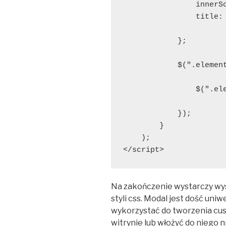
                innerSc
                title: 
            };

            $(".element
                $(".el
            });

        }

    );

</script>
Na zakończenie wystarczy wy
styli css. Modal jest dość un
wykorzystać do tworzenia c
witrynie lub włożyć do niego n