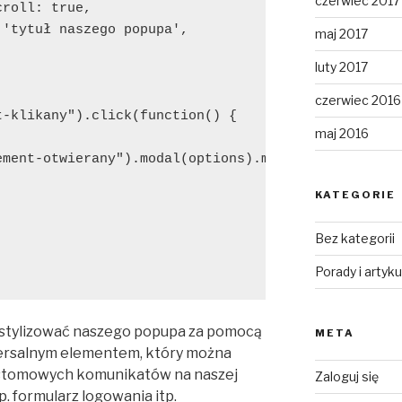
czerwiec 2017
roll: true,

'tytuł naszego popupa',

maj 2017
luty 2017
czerwiec 2016
-klikany").click(function() {

maj 2016
ement-otwierany").modal(options).modal('openModal')
KATEGORIE
Bez kategorii
Porady i artyku
stylizować naszego popupa za pomocą
META
iwersalnym elementem, który można
ustomowych komunikatów na naszej
Zaloguj się
p. formularz logowania itp.