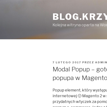
Przeskocz
do
BLOG.KRZ
treści
Kolejna witryna oparta na Wo
OPUBLIKOWANE
7 LUTEGO 2017
PRZEZ
ADMI
W
Modal Popup – got
popupa w Magento
Popup element, który występu
internetowej 🙂 Magento 2 w 
przydatnych wtyczek za pomo