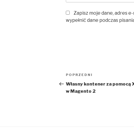
Zapisz moje dane, adres e-
wypełnić dane podczas pisani
Nawigacja
POPRZEDNI
Poprzedni
wpisu
wpis
Własny kontener za pomocą
w Magento 2